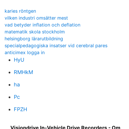
karies röntgen
vilken industri omsätter mest
vad betyder inflation och deflation
matematik skola stockholm
helsingborg lärarutbildning
specialpedagogiska insatser vid cerebral pares
anticimex logga in
HyU
RMHkM
ha
Pc
FPZH
Visiondrive In-Vehicle Drive Recorders - Om