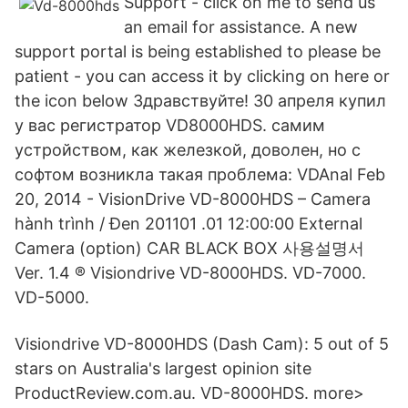
Support - click on me to send us
an email for assistance. A new
support portal is being established to please be
patient - you can access it by clicking on here or
the icon below Здравствуйте! З0 апреля купил
у вас регистратор VD8000HDS. самим
устройством, как железкой, доволен, но с
софтом возникла такая проблема: VDAnal Feb
20, 2014 - VisionDrive VD-8000HDS – Camera
hành trình / Đen 201101 .01 12:00:00 External
Camera (option) CAR BLACK BOX 사용설명서
Ver. 1.4 ® Visiondrive VD-8000HDS. VD-7000.
VD-5000.
Visiondrive VD-8000HDS (Dash Cam): 5 out of 5
stars on Australia's largest opinion site
ProductReview.com.au. VD-8000HDS. more>