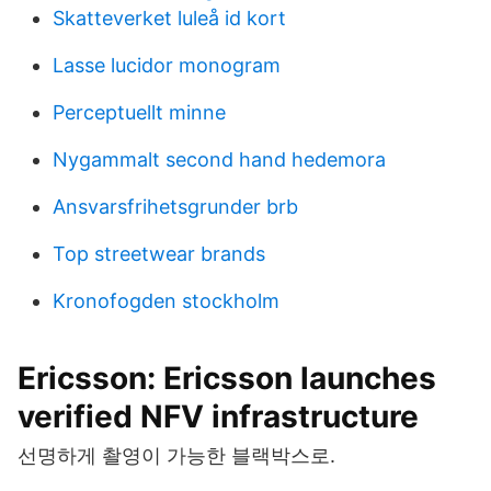
Skatteverket luleå id kort
Lasse lucidor monogram
Perceptuellt minne
Nygammalt second hand hedemora
Ansvarsfrihetsgrunder brb
Top streetwear brands
Kronofogden stockholm
Ericsson: Ericsson launches
verified NFV infrastructure
선명하게 촬영이 가능한 블랙박스로.