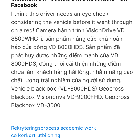
Facebook
I think this driver needs an eye check
considering the vehicle before it went through
on a red! Camera hành trình VisionDrive VD
8500WHG là sản phẩm nâng cấp khá hoàn
hảo của dòng VD 8000HDS. Sản phẩm đã
phát huy được những điểm mạnh của VD
8000HDS, đồng thời cải thiện những điểm
chưa làm khách hàng hài lòng, nhằm nâng cao
chất lượng trải nghiệm của người sử dụng.
Vehicle black box (VD-8000HDS) Geocross
Blackbox Visiondrive VD-9000FHD. Geocross
Blackbox VD-3000.
Rekryteringsprocess academic work
ce korkort utbildning