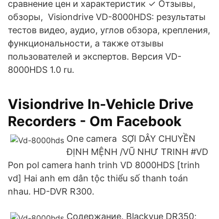
сравнение цен и характеристик ✓ Отзывы,
обзоры, Visiondrive VD-8000HDS: результаты
тестов видео, аудио, углов обзора, крепления,
функциональности, а также отзывы
пользователей и экспертов. Версия VD-
8000HDS 1.0 ru.
Visiondrive In-Vehicle Drive
Recorders - Om Facebook
One camera SỢI DÂY CHUYỀN
ĐỊNH MỆNH /VŨ NHƯ TRINH #VD
Pon pol camera hanh trinh VD 8000HDS [trinh
vd] Hai anh em dân tộc thiểu số thanh toán
nhau. HD-DVR R300.
Содержание. Blackvue DR350;